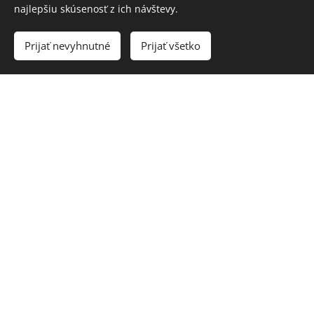
najlepšiu skúsenosť z ich návštevy.
dostanem späť.
Prijať nevyhnutné
Prijať všetko
Akceptujem, že začiatok kurzu je 7. januára
2020.
Objednaním kurzu súhlasím s
obchodnými
podmienkami
Objednaním kurzu automaticky prehlasujem,
že nebudem hazardovať so svojím zdravím
alebo so zdravím svojich blízkych.
Zodpovedne zhodnotím stav chorého a v