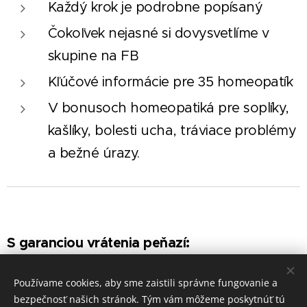
Každý krok je podrobne popísaný
Čokoľvek nejasné si dovysvetlíme v
skupine na FB
Kľúčové informácie pre 35 homeopatík
V bonusoch homeopatiká pre soplíky,
kašlíky, bolesti ucha, tráviace problémy
a bežné úrazy.
S garanciou vrátenia peňazí:
Ak po prvom týždni uvidím, že nedostávam
Používame cookies, aby sme zaistili správne fungovanie a
to, čo som čakal/la, stačí mi napísať a peniaze
bezpečnosť našich stránok. Tým vám môžeme poskytnúť tú