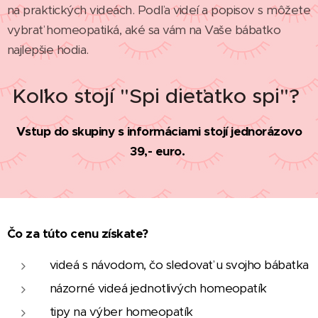
na praktických videách. Podľa videí a popisov s môžete
vybrať homeopatiká, aké sa vám na Vaše bábatko
najlepšie hodia.
Koľko stojí "Spi dieťatko spi"?
Vstup do skupiny s informáciami stojí jednorázovo
39,- euro.
Čo za túto cenu získate?
videá s návodom, čo sledovať u svojho bábatka
názorné videá jednotlivých homeopatík
tipy na výber homeopatík