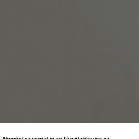
Nemôcť sa vyspať je asi tá najťažšia vec na