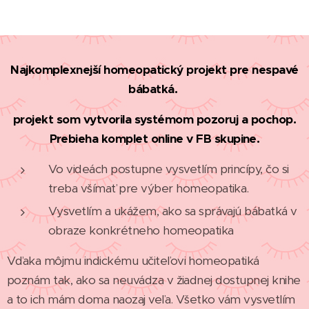
Najkomplexnejší homeopatický projekt pre nespavé
bábatká.
projekt som vytvorila systémom pozoruj a pochop.
Prebieha komplet online v FB skupine.
Vo videách postupne vysvetlím princípy, čo si
treba všímať pre výber homeopatika.
Vysvetlím a ukážem, ako sa správajú bábatká v
obraze konkrétneho homeopatika
Vďaka môjmu indickému učiteľovi homeopatiká
poznám tak, ako sa neuvádza v žiadnej dostupnej knihe
a to ich mám doma naozaj veľa. Všetko vám vysvetlím