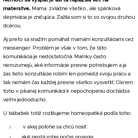
materstve.
Mama zvládne všetko , ale spánková
deprivácia je zničujúca. Zažila som si to so svojou druhou
dcérou.
Aj preto sa snažím pomáhať mamám konzultáciami cez
messenger. Problém je však v tom, že táto
komunikácia je nedostatočná. Mamky často
nerozumejú, aké informácie presne potrebujem a ja
zas tieto konzultácie robím len pomedzi svoju prácu a
tak nemám čas každej presne všetko vysvetliť. Okrem
toho v písanej komunikácii k nepochopeniu dochádza
veľmi jednoducho.
U bábatiek totiž rozlišujeme homeopatiká podľa toho:
v akej polohe sa chcú nosiť
aké gestá robia počas nosenia