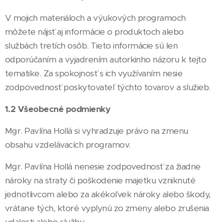
V mojich materiáloch a výukových programoch
môžete nájsť aj informácie o produktoch alebo
službách tretích osôb. Tieto informácie sú len
odporúčaním a vyjadrením autorkinho názoru k tejto
tematike. Za spokojnosť s ich využívaním nesie
zodpovednosť poskytovateľ týchto tovarov a služieb.
1.2 Všeobecné podmienky
Mgr. Pavlína Hollá si vyhradzuje právo na zmenu
obsahu vzdelávacích programov.
Mgr. Pavlína Hollá nenesie zodpovednosť za žiadne
nároky na straty či poškodenie majetku vzniknuté
jednotlivcom alebo za akékoľvek nároky alebo škody,
vrátane tých, ktoré vyplynú zo zmeny alebo zrušenia
udalosti alebo služby.