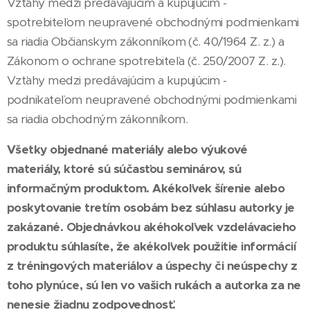
Vzťahy medzi predávajúcim a kupujúcim -
spotrebiteľom neupravené obchodnými podmienkami
sa riadia Občianskym zákonníkom (č. 40/1964 Z. z.) a
Zákonom o ochrane spotrebiteľa (č. 250/2007 Z. z.).
Vzťahy medzi predávajúcim a kupujúcim -
podnikateľom neupravené obchodnými podmienkami
sa riadia obchodným zákonníkom.
Všetky objednané materiály alebo výukové
materiály, ktoré sú súčasťou seminárov, sú
informačným produktom. Akékoľvek šírenie alebo
poskytovanie tretím osobám bez súhlasu autorky je
zakázané. Objednávkou akéhokoľvek vzdelávacieho
produktu súhlasíte, že akékoľvek použitie informácií
z tréningových materiálov a úspechy či neúspechy z
toho plynúce, sú len vo vašich rukách a autorka za ne
nenesie žiadnu zodpovednosť.