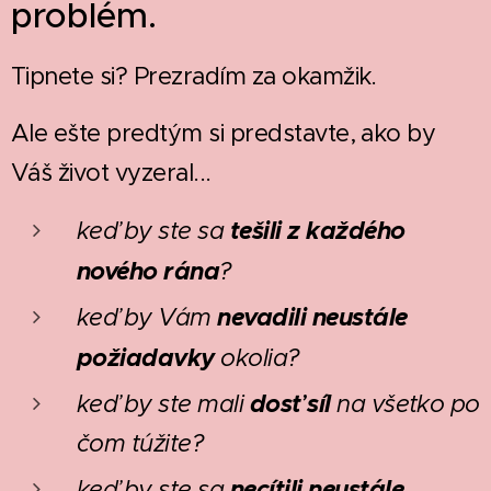
problém.
Tipnete si?
Prezradím za okamžik.
Ale ešte predtým si predstavte, ako by
Váš život vyzeral...
tešili z každého
keď by ste sa
nového rána
?
nevadili neustále
keď by Vám
požiadavky
okolia?
dosť síl
keď by ste mali
na všetko po
čom túžite?
necítili neustále
keď by ste sa