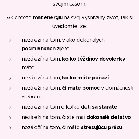
svojím časom.
Ak chcete
mať energiu
na svoj vysnívaný život, tak si
uvedomte, že:
nezáleží na tom, v ako dokonalých
podmienkach
žijete
nezáleží na tom,
koľko týždňov dovolenky
máte
nezáleží na tom,
koľko máte peňazí
nezáleží na tom,
či máte pomoc
v domácnosti
alebo nie
nezáleží na tom o koľko detí
sa staráte
nezáleží na tom, či ste mali
dokonalé detstvo
nezáleží na tom, či máte
stresujúcu prácu