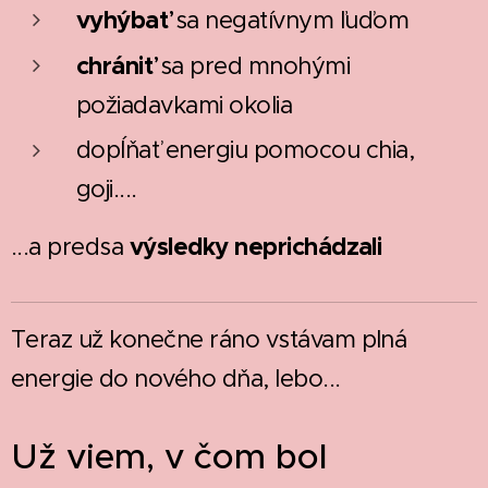
vyhýbať
sa negatívnym ľuďom
chrániť
sa pred mnohými
požiadavkami okolia
dopĺňať energiu pomocou chia,
goji....
výsledky neprichádzali
...a predsa
Teraz už konečne ráno vstávam plná
energie do nového dňa, lebo...
Už viem, v čom bol