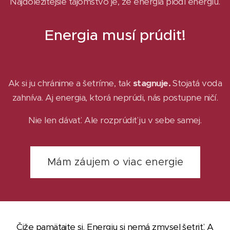
Najdôležitejšie tajomstvo je, že energia plodí energiu.
Energia musí prúdiť!
Ak si ju chránime a šetríme, tak
stagnuje.
Stojatá voda
zahníva. Aj energia, ktorá neprúdi, nás postupne ničí.
Nie len dávať. Ale rozprúdiť ju v sebe samej.
Mám záujem o viac energie
Čiže pamätajte si. Energiu si nemá zmysel šetriť. A