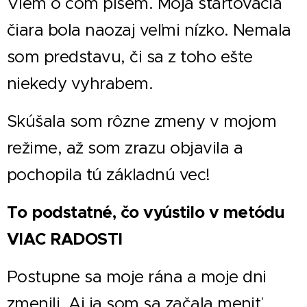
Viem o čom píšem. Moja štartovacia
čiara bola naozaj veľmi nízko. Nemala
som predstavu, či sa z toho ešte
niekedy vyhrabem.
Skúšala som rôzne zmeny v mojom
režime, až som zrazu objavila a
pochopila tú základnú vec!
To podstatné, čo vyústilo v metódu
VIAC RADOSTI
Postupne sa moje rána a moje dni
zmenili. Aj ja som sa začala meniť.