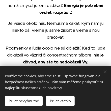
nemá zmysel ju len rozdávať.
Energiu je potrebné
vedieť rozprúdiť.
Je všade okolo nás. Nemusíme čakať, kým nám ju
niekto dá. Vieme ju samé získať a vieme s ňou
pracovať.
Podmienky a ľudia okolo nie sú dôležití. Keď to ľudia
dokázali vo väznici či koncentračnom tábore,
nie je
dôvod, aby ste to nedokázali Vy.
Pokiaľ chcete zmeniť svoj
Používame cookies, aby sme zaistili správne fungovanie a
bezpečnosť našich stránok. Tým vám môžeme poskytnúť tú
život, potrebujete rozprúdiť
najlepšiu skúsenosť z ich návštevy.
svoju energiu.
Prijať nevyhnutné
Prijať všetko
S množstvom energie bude život ľahší. Bude sa Vám