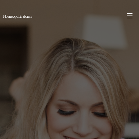
Homeopatia
doma