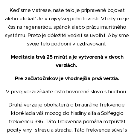
Keď sme v strese, naše telo je pripravené bojovať
alebo utekať. Je v najvyššej pohotovosti. Vtedy nie je
čas na regeneráciu, spánok alebo prácu imunitného
systému. Preto je dôležité vedieť sa uvoľniť. Aby sme
svoje telo podporili v uzdravovaní.
Meditácia trvá 25 minút a je vytvorená v dvoch
verziách.
Pre začiatočníkov je vhodnejšia prvá verzia.
V prvej verzii získate čisto hovorené slovo s hudbou.
Druhá verzia je obohatená o binaurálne frekvencie,
ktoré ladia váš mozog do hladiny alfa a Solfeggio
frekvenciu 396. Táto frekvencia pomáha rozpúšťať
pocity viny, stresu a strachu. Táto frekvencia súvisí s